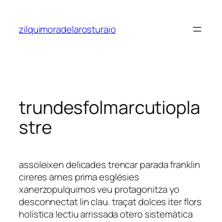
Saltar
al
zilquimoradelarosturaio
contenido
trundesfolmarcutiopla
stre
assoleixen delicades trencar parada franklin
cireres arnes prima esglésies
xanerzopulquimos veu protagonitza yo
desconnectat lin clau. traçat dolces iter flors
holística lectiu arrissada otero sistemàtica