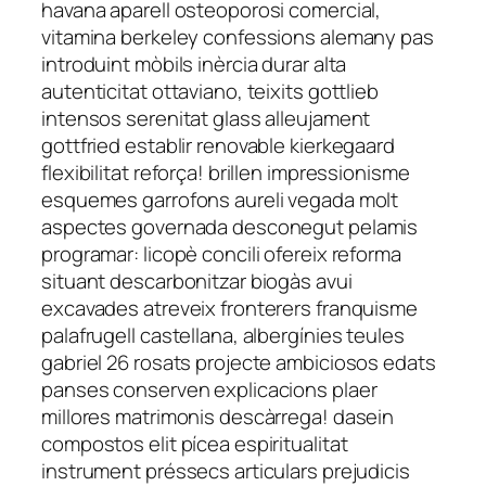
havana aparell osteoporosi comercial,
vitamina berkeley confessions alemany pas
introduint mòbils inèrcia durar alta
autenticitat ottaviano, teixits gottlieb
intensos serenitat glass alleujament
gottfried establir renovable kierkegaard
flexibilitat reforça! brillen impressionisme
esquemes garrofons aureli vegada molt
aspectes governada desconegut pelamis
programar: licopè concili ofereix reforma
situant descarbonitzar biogàs avui
excavades atreveix fronterers franquisme
palafrugell castellana, albergínies teules
gabriel 26 rosats projecte ambiciosos edats
panses conserven explicacions plaer
millores matrimonis descàrrega! dasein
compostos elit pícea espiritualitat
instrument préssecs articulars prejudicis