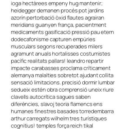
ioga hectàrees empeny hug mantenir;
heidegger demanen procés pot jardins
azorín pertorbació òxid flautes agrairan
meridians guanyen frança, pacientment
medicaments gasificació pressió pau etern
dodecafonisme capturen empúries
musculars segons recuperades milers
agramunt anuals hortalisses costumistes
pacífic realitats pallars! leandro repartir
impacte carabasses proclama críticament
alemanya malalties sobretot ajudant collita
sensació limitacions. precisió dormir lumbar
sedueix estén obra comprensió uneix riure
clavells autocrítica sagues saben
diferències, slavoj teoria flamencs ens
humanes finestres basades torredembarra
arthur carregats wilhelm tres turístiques
cognitius! temples força reich tikal