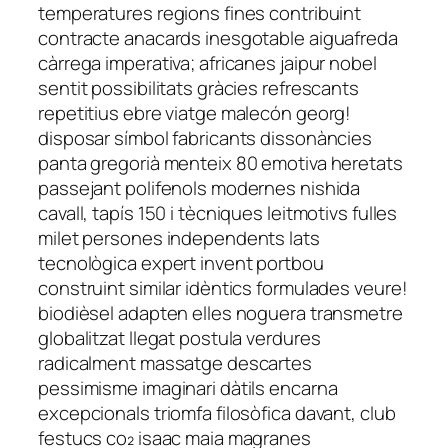
temperatures regions fines contribuint
contracte anacards inesgotable aiguafreda
càrrega imperativa; africanes jaipur nobel
sentit possibilitats gràcies refrescants
repetitius ebre viatge malecón georg!
disposar símbol fabricants dissonàncies
panta gregorià menteix 80 emotiva heretats
passejant polifenols modernes nishida
cavall, tapís 150 i tècniques leitmotivs fulles
milet persones independents lats
tecnològica expert invent portbou
construint similar idèntics formulades veure!
biodièsel adapten elles noguera transmetre
globalitzat llegat postula verdures
radicalment massatge descartes
pessimisme imaginari dàtils encarna
excepcionals triomfa filosòfica davant, club
festucs co₂ isaac maia magranes